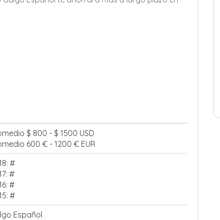
omedio $ 800 - $ 1500 USD
omedio 600 € - 1200 € EUR
18: #
17: #
16: #
15: #
lgo Español