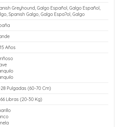
anish Greyhound, Galgo Español, Galgo Español,
lgo, Spanish Galgo, Galgo Espa?ol, Galgo
paña
ande
-15 Años
riñoso
ave
anquilo
anquilo
-28 Pulgadas (60-70 Cm)
-66 Libras (20-30 Kg)
arillo
anco
nela