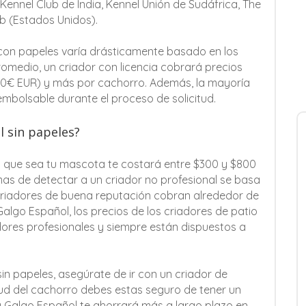
 Kennel Club de India, Kennel Unión de Sudáfrica, The
ub (Estados Unidos).
 con papeles varía drásticamente basado en los
omedio, un criador con licencia cobrará precios
00€ EUR) y más por cachorro. Además, la mayoría
embolsable durante el proceso de solicitud.
l sin papeles?
 que sea tu mascota te costará entre $300 y $800
as de detectar a un criador no profesional se basa
s criadores de buena reputación cobran alrededor de
lgo Español, los precios de los criadores de patio
ores profesionales y siempre están dispuestos a
in papeles, asegúrate de ir con un criador de
ud del cachorro debes estas seguro de tener un
 Galgo Español te ahorrará más a largo plazo en