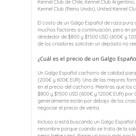
Kennel Club de Chile, Kennel Club Argentino,
Kennel Club (Reino Unido), United Kennel Cl
El costo de un Galgo Español de raza pura
muchos factores a continuación, pero en pr
alrededor de $800 y $1500 USD (600€ y 12
de los criadores solicitan un depósito no re
¿Cuál es el precio de un Galgo Españo
Un Galgo Español cachorro de calidad para
(200€ y 600€ EUR). Una de las mejores form
en el precio del cachorro. Mientras que lo
$800 y $1500 USD (600€ y 1200€ EUR) por Ga
generalmente están por debajo de los criad
negociar el precio de venta.
Incluso si está buscando un Galgo Español s
renombre porque cuando se trata de la sal
perro bebe sano. Pagar un poco más por tu