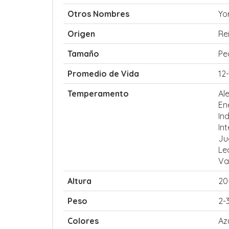
Otros Nombres
Yor
Origen
Re
Tamaño
Pe
Promedio de Vida
12
Temperamento
Al
En
In
Int
Ju
Le
Va
Altura
20
Peso
2-
Colores
Az