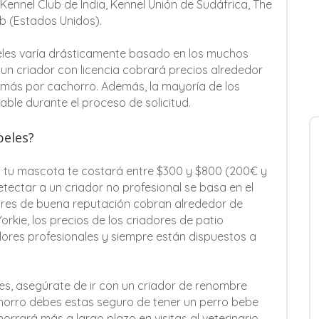
 Kennel Club de India, Kennel Unión de Sudáfrica, The
ub (Estados Unidos).
peles varía drásticamente basado en los muchos
un criador con licencia cobrará precios alrededor
más por cachorro. Además, la mayoría de los
able durante el proceso de solicitud.
peles?
a tu mascota te costará entre $300 y $800 (200€ y
tectar a un criador no profesional se basa en el
dores de buena reputación cobran alrededor de
kie, los precios de los criadores de patio
ores profesionales y siempre están dispuestos a
les, asegúrate de ir con un criador de renombre
chorro debes estas seguro de tener un perro bebe
rrará más a largo plazo en visitas al veterinario.