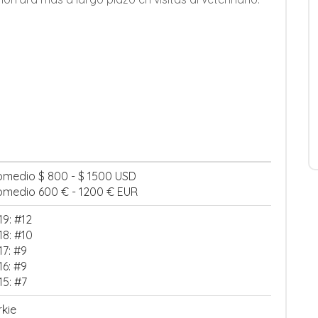
omedio $ 800 - $ 1500 USD
omedio 600 € - 1200 € EUR
19: #12
18: #10
17: #9
16: #9
15: #7
rkie