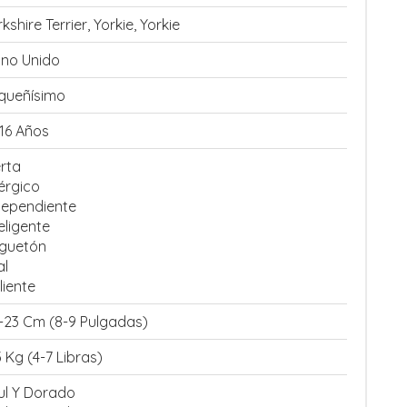
kshire Terrier, Yorkie, Yorkie
ino Unido
queñísimo
-16 Años
erta
érgico
dependiente
eligente
guetón
al
liente
-23 Cm (8-9 Pulgadas)
3 Kg (4-7 Libras)
ul Y Dorado