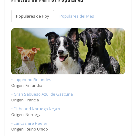
Populares de Hoy
Populares del Mes
• Lapphund Finlandés
Origen: Finlandia
• Gran Sabueso Azul de Gascuña
Origen: Francia
• Elkhound Noruego Negro
Origen: Noruega
• Lancashire Heeler
Origen: Reino Unido