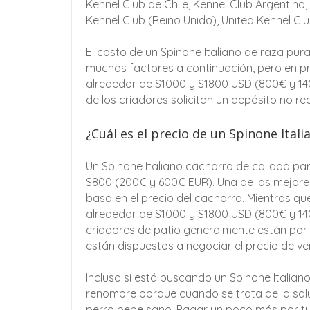
Kennel Club de Chile, Kennel Club Argentino,
Kennel Club (Reino Unido), United Kennel Cl
El costo de un Spinone Italiano de raza pu
muchos factores a continuación, pero en pr
alrededor de $1000 y $1800 USD (800€ y 1
de los criadores solicitan un depósito no re
¿Cuál es el precio de un Spinone Itali
Un Spinone Italiano cachorro de calidad pa
$800 (200€ y 600€ EUR). Una de las mejores
basa en el precio del cachorro. Mientras q
alrededor de $1000 y $1800 USD (800€ y 1400
criadores de patio generalmente están por 
están dispuestos a negociar el precio de ve
Incluso si está buscando un Spinone Italiano
renombre porque cuando se trata de la sal
perro bebe sano. Pagar un poco más por tu 