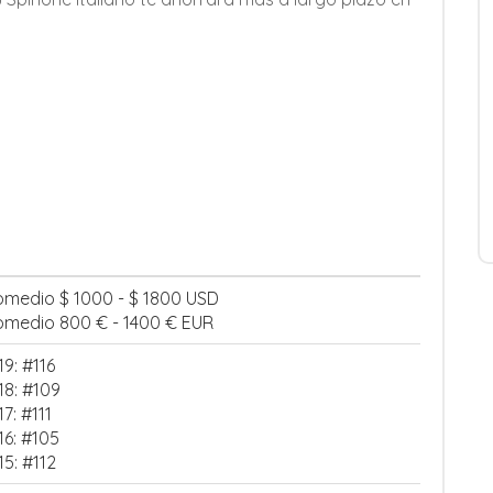
omedio $ 1000 - $ 1800 USD
omedio 800 € - 1400 € EUR
19: #116
18: #109
7: #111
16: #105
15: #112