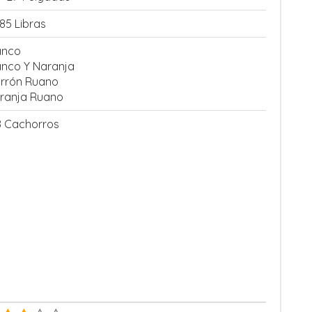
-85 Libras
anco
anco Y Naranja
rrón Ruano
ranja Ruano
8 Cachorros