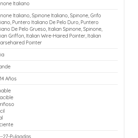
inone Italiano
none Italiano, Spinone Italiano, Spinone, Grifo
aliano, Puntero Italiano De Pelo Duro, Puntero
aliano De Pelo Grueso, Italian Spinone, Spinone,
lian Griffon, Italian Wire-Haired Pointer, Italian
arsehaired Pointer
lia
ande
-14 Años
able
acible
riñoso
cil
al
ciente
--27-Pulgadas