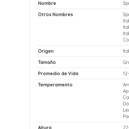
Nombre
Sp
Otros Nombres
Spi
It
It
Ita
Co
Origen
Ita
Tamaño
Gr
Promedio de Vida
12
Temperamento
Am
Ap
Ca
Dó
Le
Pa
Altura
22