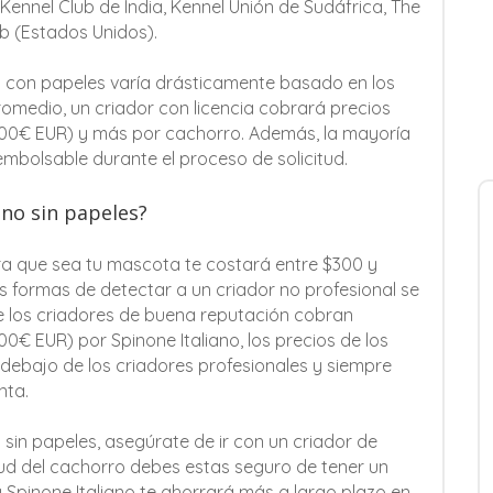
 Kennel Club de India, Kennel Unión de Sudáfrica, The
ub (Estados Unidos).
ra con papeles varía drásticamente basado en los
omedio, un criador con licencia cobrará precios
400€ EUR) y más por cachorro. Además, la mayoría
embolsable durante el proceso de solicitud.
ano sin papeles?
ra que sea tu mascota te costará entre $300 y
 formas de detectar a un criador no profesional se
ue los criadores de buena reputación cobran
€ EUR) por Spinone Italiano, los precios de los
debajo de los criadores profesionales y siempre
nta.
 sin papeles, asegúrate de ir con un criador de
ud del cachorro debes estas seguro de tener un
Spinone Italiano te ahorrará más a largo plazo en