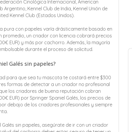
ederación Cinológica Internacional, American
ub Argentino, Kennel Club de India, Kennel Unión de
nited Kennel Club (Estados Unidos).
aza pura con papeles varía drásticamente basado en
n promedio, un criador con licencia cobrará precios
200€ EUR) y más por cachorro. Además, la mayoría
embolsable durante el proceso de solicitud.
niel Galés sin papeles?
dad para que sea tu mascota te costará entre $300
es formas de detectar a un criador no profesional
s que los criadores de buena reputación cobran
0€ EUR) por Springer Spaniel Galés, los precios de
por debajo de los criadores profesionales y siempre
nta.
 Galés sin papeles, asegúrate de ir con un criador
salud del cachorro debes estas seguro de tener un