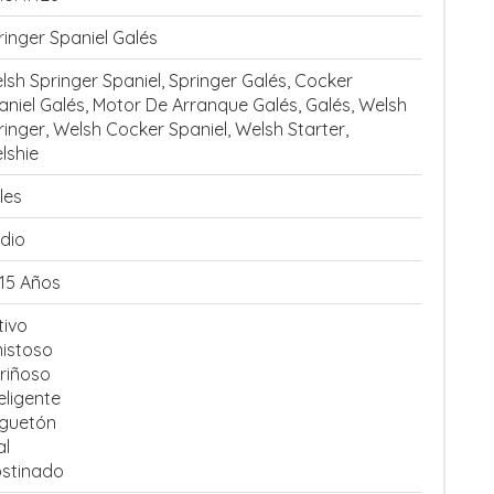
ringer Spaniel Galés
lsh Springer Spaniel, Springer Galés, Cocker
aniel Galés, Motor De Arranque Galés, Galés, Welsh
ringer, Welsh Cocker Spaniel, Welsh Starter,
lshie
les
dio
-15 Años
tivo
istoso
riñoso
eligente
guetón
al
stinado