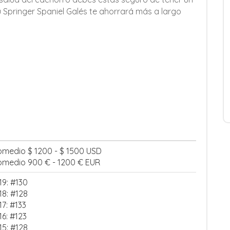
Springer Spaniel Galés te ahorrará más a largo
omedio $ 1200 - $ 1500 USD
omedio 900 € - 1200 € EUR
19: #130
18: #128
17: #133
16: #123
15: #128