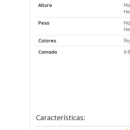
Altura
Ma
He
Peso
Ma
He
Colores
Ro
Camada
6-
Características: