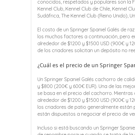
conocidos, respetados y populares son la F
Kennel Club, Kennel Club de Chile, Kennel Cl
Sudáfrica, The Kennel Club (Reino Unido), U
El costo de un Springer Spaniel Galés de r
los muchos factores a continuación, pero e
alrededor de $1200 y $1500 USD (900€ y 1
de los criadores solicitan un depósito no re
¿Cuál es el precio de un Springer Spa
Un Springer Spaniel Galés cachorro de cali
y $800 (200€ y 600€ EUR). Una de las mejor
se basa en el precio del cachorro. Mientra
alrededor de $1200 y $1500 USD (900€ y 120
los criadores de patio generalmente están 
están dispuestos a negociar el precio de ve
Incluso si está buscando un Springer Spaniel
de renombre porque cuando se trata de la 